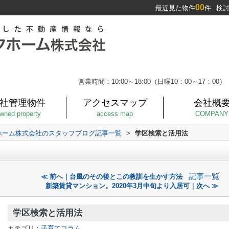
00
最近見た物件
件
検
営業時間：10:00～18:00（日曜10：00～17：00）
社管理物件
アクセスマップ
会社概
wned property
access map
COMPANY
ホーム株式会社のスタッフブログ記事一覧
>
学区検索と活用法
記事一覧
≪ 前へ｜台風のその後とこの教訓を生かす方法
新築賃貸マンション。2020年3月中旬より入居可｜次へ ≫
学区検索と活用法
カテゴリ：
子育てコラム