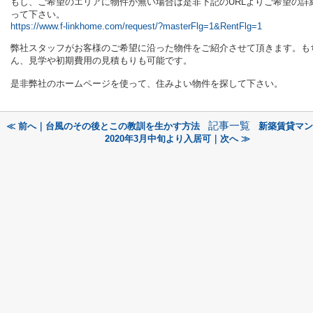
もし、ご希望のエリアに物件が無い場合は是非下記のURLよりご希望の詳
って下さい。
https://www.f-linkhome.com/request/?masterFlg=1&RentFlg=1
弊社スタッフがお客様のご希望に沿った物件をご紹介させて頂きます。も
ん、見学や初期費用の見積もりも可能です。
是非弊社のホームページを使って、住みよい物件を探して下さい。
記事一覧
≪ 前へ｜台風のその後とこの教訓を生かす方法
新築賃貸マン
2020年3月中旬より入居可｜次へ ≫