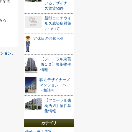
細を送
いるデザイナー
ズ賃貸物件
新型コロナウイ
ちろ
ルス感染症対策
について
定休日のお知らせ
ション。
【フローラル東葛
西１０】募集物件
情報
駅近デザイナーズ
マンション ペッ
ト相談可
【フローラル東
葛西Ⅵ】物件募
集情報
カテゴリ
物件コラム(32)