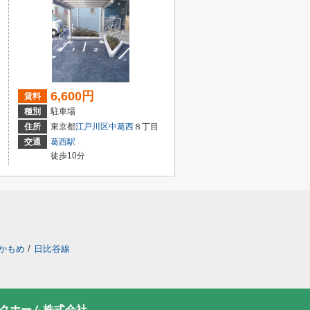
6,600円
賃料
種別
駐車場
住所
東京都
江戸川区
中葛西
８丁目
交通
葛西駅
徒歩10分
かもめ
/
日比谷線
ンクホーム株式会社