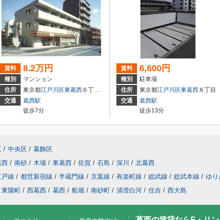
8.2万円
6,600円
賃料
賃料
種別
マンション
種別
駐車場
住所
東京都
江戸川区
東葛西
６丁目２３番１号
住所
東京都
江戸川区
東葛西
８丁目
交通
葛西駅
交通
葛西駅
徒歩7分
徒歩13分
区
/
中央区
/
葛飾区
葛西
/
南砂
/
木場
/
東葛西
/
佐賀
/
石島
/
深川
/
北葛西
江戸線
/
都営新宿線
/
半蔵門線
/
京葉線
/
有楽町線
/
総武線
/
総武本線
/
ゆり
東陽町
/
西葛西
/
葛西
/
船堀
/
南砂町
/
清澄白河
/
住吉
/
西大島
葛西の賃貸ならF・リ