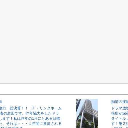
算
痴情の接
協力 総決算！！！Ｆ・リンクホーム
ドラマ放
代表の彦田です。昨年協力をしたドラ
務所が深
します！私は昨年の1月にとある目標
タイトル
た。それは・・・１年間に放送される
す！第２