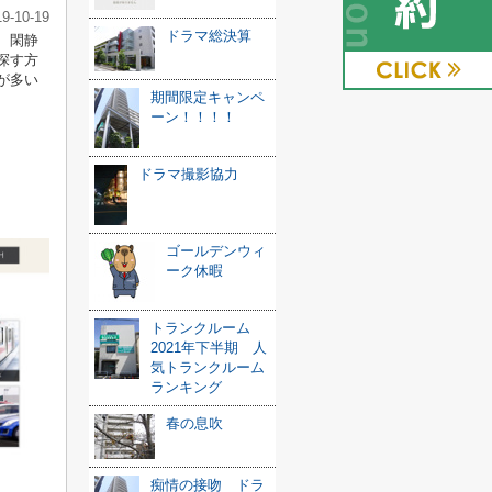
19-10-19
ドラマ総決算
、閑静
探す方
が多い
期間限定キャンペ
ーン！！！！
ドラマ撮影協力
ゴールデンウィ
ーク休暇
トランクルーム
2021年下半期 人
気トランクルーム
ランキング
春の息吹
痴情の接吻 ドラ