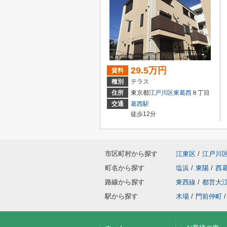
29.5万円
賃料
種別
テラス
住所
東京都
江戸川区
東葛西
８丁目
交通
葛西駅
徒歩12分
市区町村から探す
江東区
/
江戸川
町名から探す
塩浜
/
東陽
/
西
路線から探す
東西線
/
都営大
駅から探す
木場
/
門前仲町
/