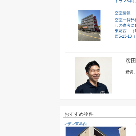
ドラマ5本に
空室情報
空室一覧弊
しの参考にし
東葛西Ⅱ（
西5-13-1
彦田
親切
おすすめ物件
レザン東葛西