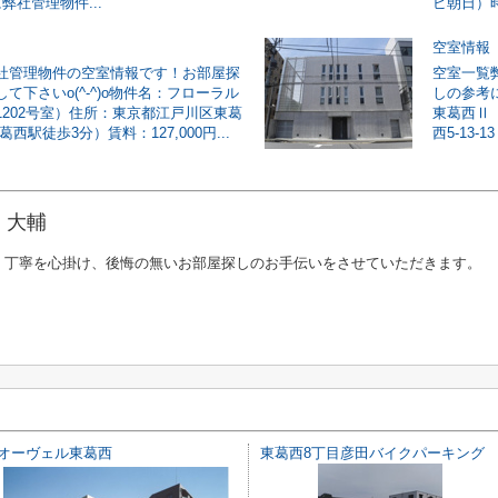
弊社管理物件...
ビ朝日）時
空室情報
社管理物件の空室情報です！お部屋探
空室一覧
て下さいo(^-^)o物件名：フローラル
しの参考に
1202号室）住所：東京都江戸川区東葛
東葛西Ⅱ
3（葛西駅徒歩3分）賃料：127,000円...
西5-13-
 大輔
、丁寧を心掛け、後悔の無いお部屋探しのお手伝いをさせていただきます。
オーヴェル東葛西
東葛西8丁目彦田バイクパーキング