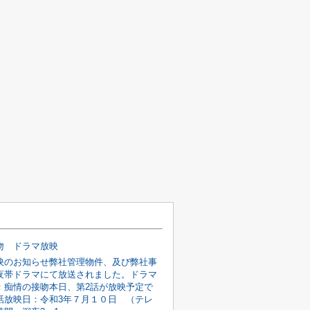
吻 ドラマ放映
映のお知らせ弊社管理物件、及び弊社事
夜帯ドラマにて放送されました。ドラマ
：痴情の接吻本日、第2話が放映予定で
話放映日：令和3年７月１０日 （テレ