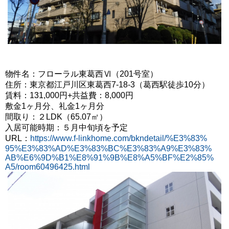
物件名：フローラル東葛西Ⅵ（201号室）
住所：東京都江戸川区東葛西7-18-3（葛西駅徒歩10分）
賃料：131,000円+共益費：8,000円
敷金1ヶ月分、礼金1ヶ月分
間取り：２LDK（65.07
㎡）
入居可能時期：５月中旬頃を予定
URL：
https://www.f-linkhome.com/bkndetail/%E3%83%
95%E3%83%AD%E3%83%BC%E3%83%A9%E3%83%
AB%E6%9D%B1%E8%91%9B%E8%A5%BF%E2%85%
A5/room60496425.html