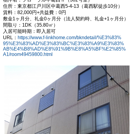
住所：東京都江戸川区中葛西5-4-13（葛西駅徒歩10分）
賃料：82,000円+共益費：0円
敷金1ヶ月分、礼金0ヶ月分
（法人契約時、礼金+1ヶ月分）
間取り：1DK（35.80㎡）
入居可能時期：即入居可
URL：
https://www.f-linkhome.com/bkndetail/%E3%83%
95%E3%83%AD%E3%83%BC%E3%83%A9%E3%83%
AB%E4%B8%AD%E8%91%9B%E8%A5%BF%E2%85%
A1/room49459800.html