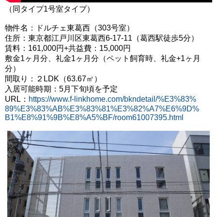
（同タイプ1号室タイプ）
物件名：ドルチェ東葛西（303号室）
住所：東京都江戸川区東葛西6-17-11（葛西駅徒歩5分）
賃料：161,000円+共益費：15,000円
敷金1ヶ月分、礼金1ヶ月分（ペット飼育時、礼金+1ヶ月
分）
間取り：２LDK（63.67㎡）
入居可能時期：5月下旬頃を予定
URL：
https://www.f-linkhome.com/bkndetail/%E3%83%
89%E3%83%AB%E3%83%81%E3%82%A7%E6%9D%
B1%E8%91%9B%E8%A5%BF/room61007395.html