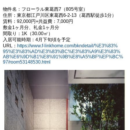
物件名：フローラル東葛西7（805号室）
住所：東京都江戸川区東葛西6-2-13（葛西駅徒歩1分）
賃料：92,000円+共益費：7,000円
敷金1ヶ月分、礼金1ヶ月分
間取り：1K（30.00㎡）
入居可能時期：4月下旬頃を予定
URL：
https://www.f-linkhome.com/bkndetail/%E3%83%
95%E3%83%AD%E3%83%BC%E3%83%A9%E3%83%
AB%E6%9D%B1%E8%91%9B%E8%A5%BF%EF%BC%
97/room53148530.html