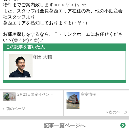
物件までご案内致します
о(ж＞▽＜)ｙ ☆
また、スタッフは全員葛西エリア在住の為、他の不動産会
社スタッフより
葛西エリアを熟知しておりますよ
(・∀・)
お部屋探しをするなら、Ｆ・リンクホームにお任せくださ
い
ヾ(＠＾(∞)＾＠)ノ
この記事を書いた人
彦田 大輔
2月23日限定イベント
空室情報
＜ 前のページ
＞次のページ
記事一覧ページへ