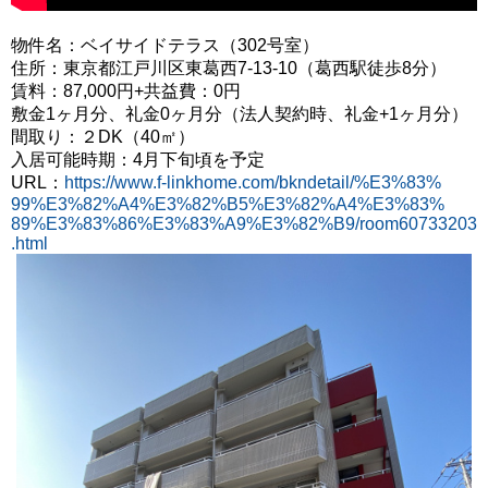
物件名：ベイサイドテラス（302号室）
住所：東京都江戸川区東葛西7-13-10（葛西駅徒歩8分）
賃料：87,000円+共益費：0円
敷金1ヶ月分、礼金0ヶ月分
（法人契約時、礼金+1ヶ月分）
間取り：２DK（40㎡）
入居可能時期：4月下旬頃を予定
URL：
https://www.f-linkhome.com/bkndetail/%E3%83%
99%E3%82%A4%E3%82%B5%E3%82%A4%E3%83%
89%E3%83%86%E3%83%A9%E3%82%B9/room60733203
.html