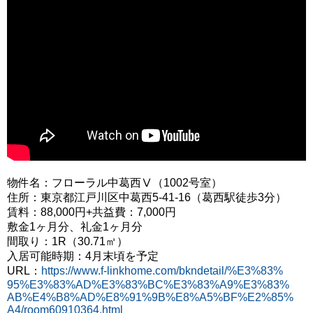
物件名：フローラル中葛西Ⅴ（1002号室）
住所：東京都江戸川区中葛西5-41-16（葛西駅徒歩3分）
賃料：88,000円+共益費：7,000円
敷金1ヶ月分、礼金1ヶ月分
間取り：1R（30.71㎡）
入居可能時期：4月末頃を予定
URL：
https://www.f-linkhome.com/bkndetail/%E3%83%
95%E3%83%AD%E3%83%BC%E3%83%A9%E3%83%
AB%E4%B8%AD%E8%91%9B%E8%A5%BF%E2%85%
A4/room60910364.html