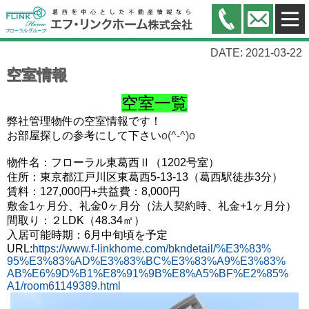
DATE: 2021-03-22
空室情報
空室一覧
弊社管理物件の空室情報です！
お部屋探しの参考にして下さい
o(^-^)o
物件名：フローラル東葛西Ⅱ（1202号室）
住所：東京都江戸川区東葛西5-13-13（葛西駅徒歩3分）
賃料：127,000円+共益費：8,000円
敷金1ヶ月分、礼金0ヶ月分（法人契約時、礼金+1ヶ月分）
間取り：２LDK（48.34㎡）
入居可能時期：6月中旬頃を予定
URL:
https://www.f-linkhome.com/bkndetail/%E3%83%
95%E3%83%AD%E3%83%BC%E3%83%A9%E3%83%
AB%E6%9D%B1%E8%91%9B%E8%A5%BF%E2%85%
A1/room61149389.html