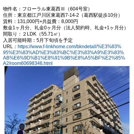
物件名：フローラル東葛西Ⅲ（604号室）
住所：東京都江戸川区東葛西7-14-2（葛西駅徒歩10分）
賃料：131,000円+共益費：8,000円
敷金1ヶ月分、礼金0ヶ月分（法人契約時、礼金+1ヶ月分）
間取り：２LDK（55.71㎡）
入居可能時期：5月下旬頃を予定
URL：
https://www.f-linkhome.com/bkndetail/%E3%83%
95%E3%83%AD%E3%83%BC%E3%83%A9%E3%83%
AB%E6%9D%B1%E8%91%9B%E8%A5%BF%E2%85%
A2/room60698346.html