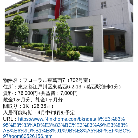
物件名：フローラル東葛西7（702号室）
住所：東京都江戸川区東葛西6-2-13（葛西駅徒歩1分）
賃料：76,000円+共益費：7,000円
敷金1ヶ月分、礼金1ヶ月分
間取り：1K（26.36㎡）
入居可能時期：4月中旬頃を予定
URL：
https://www.f-linkhome.com/bkndetail/%E3%83%
95%E3%83%AD%E3%83%BC%E3%83%A9%E3%83%
AB%E6%9D%B1%E8%91%9B%E8%A5%BF%EF%BC%
97/room60526156.html