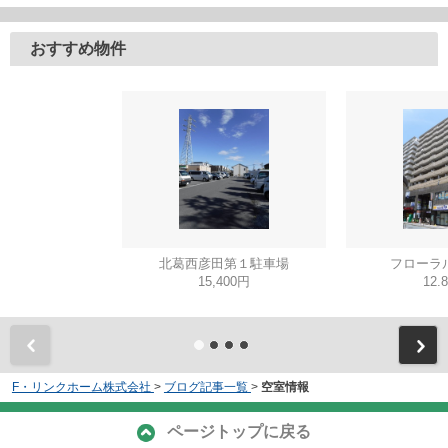
おすすめ物件
北葛西彦田第１駐車場
フローラ
15,400円
12.
F・リンクホーム株式会社
>
ブログ記事一覧
>
空室情報
ページトップに戻る