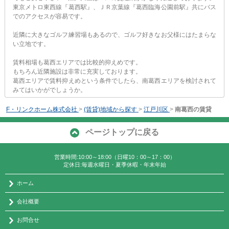
東京メトロ東西線『葛西駅』、ＪＲ京葉線『葛西臨海公園前駅』共にバス
でのアクセスが容易です。
近隣に大きなゴルフ練習場もあるので、ゴルフ好きなお父様にはたまらな
い立地です。
賃料相場も葛西エリアでは比較的抑えめです。
もちろん近隣施設は非常に充実しております。
葛西エリアで賃料抑えめという条件でしたら、南葛西エリアを検討されて
みてはいかがでしょうか。
F・リンクホーム株式会社
>
(賃貸)地域から探す
>
江戸川区
>
南葛西の賃貸
ページトップに戻る
営業時間:10:00～18:00（日曜10：00～17：00）
定休日:毎週水曜日・夏季休暇・年末年始
ホーム
会社概要
お問合せ