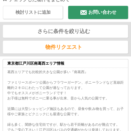
検討リストに追加
お問い合わせ
さらに条件を絞り込む
物件リクエスト
東京都江戸川区南葛西エリア情報
葛西エリアでも比較的大きな公園が多い『南葛西』
ファミリースポーツ公園からフラワーガーデン、ポニーランドなど直線距
離約２キロにわたって公園が連なっております。
中でもオススメがポニーランドです！
お子様は無料でポニーに乗る事が出来、昔から人気の公園です。
近隣には大型ショッピング施設もあるので、昼食や飲み物を買って、お子
様やご家族とピクニックにも最適な公園です。
緑も多く、閑静な住宅街ですが、駅から若干距離があるのが難点です。
でもご安心下さい！江戸川区はバスの交通網がかなり発達しております。