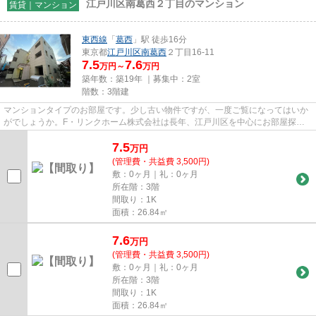
江戸川区南葛西２丁目のマンション
賃貸｜マンション
東西線
「
葛西
」駅 徒歩16分
東京都
江戸川区
南葛西
２丁目16-11
7.5
7.6
万円～
万円
築年数：築19年 ｜募集中：
2室
階数：3階建
マンションタイプのお部屋です。少し古い物件ですが、一度ご覧になってはいか
がでしょうか。F・リンクホーム株式会社は長年、江戸川区を中心にお部屋探し
をサポートして参りましたので...
7.5
万
円
(管理費・共益費 3,500円)
敷：0ヶ月｜礼：0ヶ月
所在階：3階
間取り：1K
面積：26.84㎡
7.6
万
円
(管理費・共益費 3,500円)
敷：0ヶ月｜礼：0ヶ月
所在階：3階
間取り：1K
面積：26.84㎡