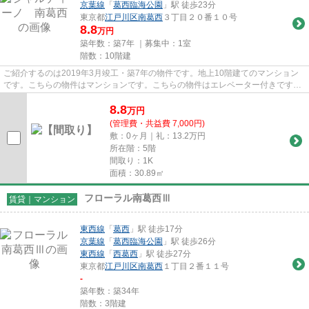
京葉線
「
葛西臨海公園
」駅 徒歩23分
東京都
江戸川区
南葛西
３丁目２０番１０号
8.8
万円
築年数：築7年 ｜募集中：
1室
階数：10階建
ご紹介するのは2019年3月竣工・築7年の物件です。地上10階建てのマンション
です。こちらの物件はマンションです。こちらの物件はエレベーター付きです。
当社スタッフが地域の賃貸情報...
8.8
万
円
(管理費・共益費 7,000円)
敷：0ヶ月｜礼：13.2万円
所在階：5階
間取り：1K
面積：30.89㎡
フローラル南葛西Ⅲ
賃貸｜マンション
東西線
「
葛西
」駅 徒歩17分
京葉線
「
葛西臨海公園
」駅 徒歩26分
東西線
「
西葛西
」駅 徒歩27分
東京都
江戸川区
南葛西
１丁目２番１１号
-
築年数：築34年
階数：3階建