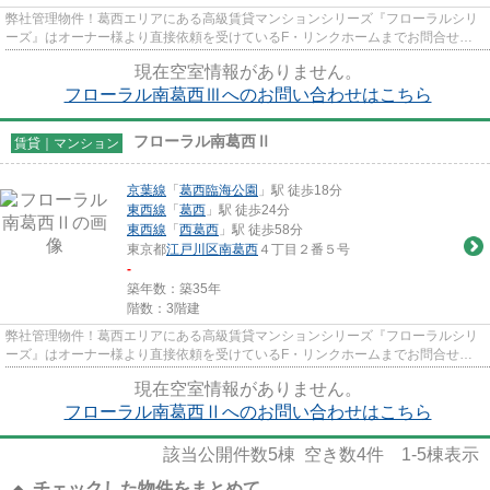
弊社管理物件！葛西エリアにある高級賃貸マンションシリーズ『フローラルシリ
ーズ』はオーナー様より直接依頼を受けているF・リンクホームまでお問合せ下
さい。
現在空室情報がありません。
フローラル南葛西Ⅲへのお問い合わせはこちら
フローラル南葛西Ⅱ
賃貸｜マンション
京葉線
「
葛西臨海公園
」駅 徒歩18分
東西線
「
葛西
」駅 徒歩24分
東西線
「
西葛西
」駅 徒歩58分
東京都
江戸川区
南葛西
４丁目２番５号
-
築年数：築35年
階数：3階建
弊社管理物件！葛西エリアにある高級賃貸マンションシリーズ『フローラルシリ
ーズ』はオーナー様より直接依頼を受けているF・リンクホームまでお問合せ下
さい。
現在空室情報がありません。
フローラル南葛西Ⅱへのお問い合わせはこちら
該当公開件数
5
棟 空き数
4
件
1-5
棟表示
チェックした物件をまとめて