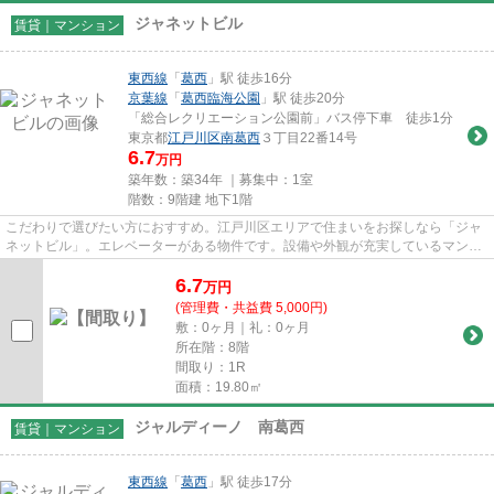
ジャネットビル
賃貸｜マンション
東西線
「
葛西
」駅 徒歩16分
京葉線
「
葛西臨海公園
」駅 徒歩20分
「総合レクリエーション公園前」バス停下車 徒歩1分
東京都
江戸川区
南葛西
３丁目22番14号
6.7
万円
築年数：築34年 ｜募集中：
1室
階数：9階建 地下1階
こだわりで選びたい方におすすめ。江戸川区エリアで住まいをお探しなら「ジャ
ネットビル」。エレベーターがある物件です。設備や外観が充実しているマンシ
ョンです。お友達を招待する...
6.7
万
円
(管理費・共益費 5,000円)
敷：0ヶ月｜礼：0ヶ月
所在階：8階
間取り：1R
面積：19.80㎡
ジャルディーノ 南葛西
賃貸｜マンション
東西線
「
葛西
」駅 徒歩17分