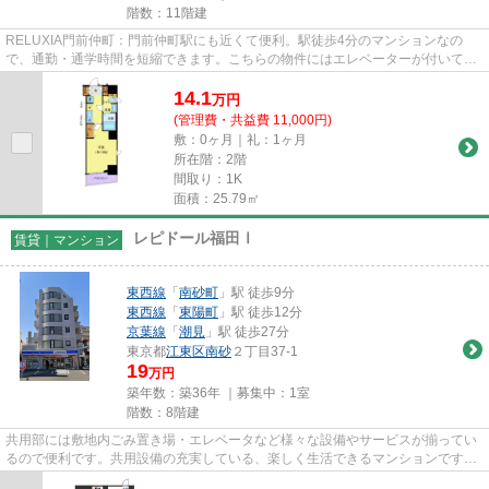
階数：11階建
RELUXIA門前仲町：門前仲町駅にも近くて便利。駅徒歩4分のマンションなの
で、通勤・通学時間を短縮できます。こちらの物件にはエレベーターが付いてい
ます。設備や外観が充実している...
14.1
万
円
(管理費・共益費 11,000円)
敷：0ヶ月｜礼：1ヶ月
所在階：2階
間取り：1K
面積：25.79㎡
レピドール福田Ⅰ
賃貸｜マンション
東西線
「
南砂町
」駅 徒歩9分
東西線
「
東陽町
」駅 徒歩12分
京葉線
「
潮見
」駅 徒歩27分
東京都
江東区
南砂
２丁目37-1
19
万円
築年数：築36年 ｜募集中：
1室
階数：8階建
共用部には敷地内ごみ置き場・エレベータなど様々な設備やサービスが揃ってい
るので便利です。共用設備の充実している、楽しく生活できるマンションです。
駅から徒歩9分に立地する物件...