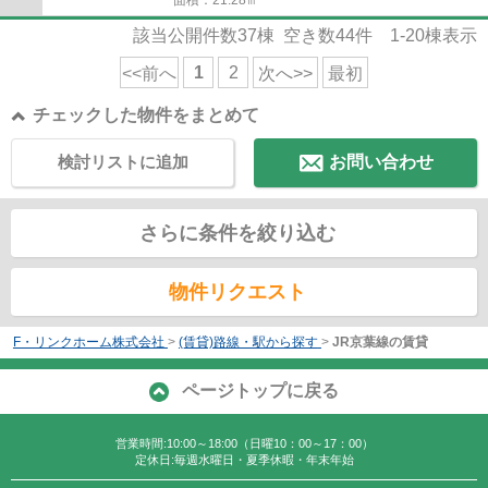
該当公開件数
37
棟 空き数
44
件
1-20
棟表示
1
2
<<前へ
次へ>>
最初
チェックした物件をまとめて
検討リストに追加
お問い合わせ
さらに条件を絞り込む
物件リクエスト
F・リンクホーム株式会社
>
(賃貸)路線・駅から探す
>
JR京葉線の賃貸
ページトップに戻る
営業時間:10:00～18:00（日曜10：00～17：00）
定休日:毎週水曜日・夏季休暇・年末年始