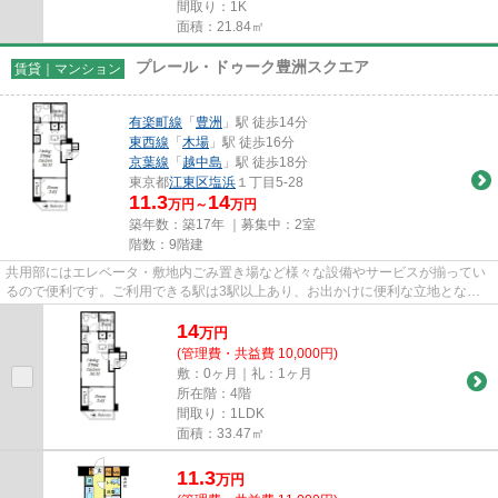
間取り：1K
面積：21.84㎡
プレール・ドゥーク豊洲スクエア
賃貸｜マンション
有楽町線
「
豊洲
」駅 徒歩14分
東西線
「
木場
」駅 徒歩16分
京葉線
「
越中島
」駅 徒歩18分
東京都
江東区
塩浜
１丁目5-28
11.3
14
万円～
万円
築年数：築17年 ｜募集中：
2室
階数：9階建
共用部にはエレベータ・敷地内ごみ置き場など様々な設備やサービスが揃ってい
るので便利です。ご利用できる駅は3駅以上あり、お出かけに便利な立地となっ
ています。こちらはマンション...
14
万
円
(管理費・共益費 10,000円)
敷：0ヶ月｜礼：1ヶ月
所在階：4階
間取り：1LDK
面積：33.47㎡
11.3
万
円