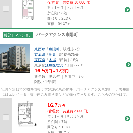
(管理費・共益費 10,000円)
敷：1ヶ月｜礼：1ヶ月
所在階：8階
間取り：2LDK
面積：64.37㎡
パークアクシス東陽町
賃貸｜マンション
東西線
「
東陽町
」駅 徒歩9分
京葉線
「
潮見
」駅 徒歩25分
東西線
「
木場
」駅 徒歩18分
東京都
江東区
塩浜
２丁目29-10
16.5
17
万円～
万円
築年数：築19年 ｜募集中：
3室
階数：15階建
江東区近辺での物件情報：大好評のあの物件「パークアクシス東陽町」。共用部
にはエレベータ・敷地内ごみ置き場などが揃っております。こちらの物件はマン
ションです。地上15階建ての...
16.7
万
円
(管理費・共益費 8,000円)
敷：1ヶ月｜礼：1ヶ月
所在階：7階
間取り：1LDK
面積：38.75㎡