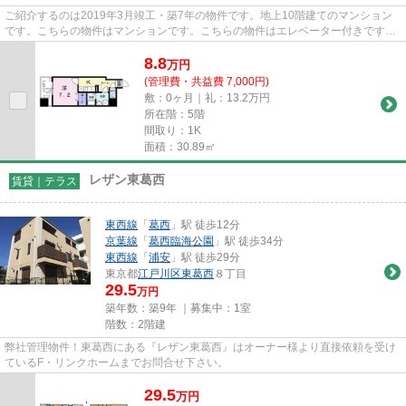
ご紹介するのは2019年3月竣工・築7年の物件です。地上10階建てのマンション
です。こちらの物件はマンションです。こちらの物件はエレベーター付きです。
当社スタッフが地域の賃貸情報...
8.8
万
円
(管理費・共益費 7,000円)
敷：0ヶ月｜礼：13.2万円
所在階：5階
間取り：1K
面積：30.89㎡
レザン東葛西
賃貸｜テラス
東西線
「
葛西
」駅 徒歩12分
京葉線
「
葛西臨海公園
」駅 徒歩34分
東西線
「
浦安
」駅 徒歩29分
東京都
江戸川区
東葛西
８丁目
29.5
万円
築年数：築9年 ｜募集中：
1室
階数：2階建
弊社管理物件！東葛西にある『レザン東葛西』はオーナー様より直接依頼を受け
ているF・リンクホームまでお問合せ下さい。
29.5
万
円