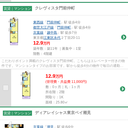
クレヴィスタ門前仲町
賃貸｜マンション
東西線
「
門前仲町
」駅 徒歩4分
都営大江戸線
「
門前仲町
」駅 徒歩4分
京葉線
「
越中島
」駅 徒歩7分
東京都
江東区
永代
２丁目20-11
12.9
万円
築年数：築11年 ｜募集中：
1室
階数：4階建
こだわりポイント満載のクレヴィスタ門前仲町。こちらはエレベーター付きの物
件です。マンションタイプのお部屋です。駅から徒歩4分の物件で毎日の通勤・
通学が楽になります。門前仲町...
12.9
万
円
(管理費・共益費 11,000円)
敷：0ヶ月｜礼：1ヶ月
所在階：2階
間取り：1K
面積：25.80㎡
ディアレイシャス東京ベイ潮見
賃貸｜マンション
京葉線
「
潮見
」駅 徒歩6分