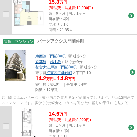
15.8
万
円
(管理費・共益費 11,000円)
敷：0ヶ月｜礼：1ヶ月
所在階：4階
間取り：1K
面積：21.85㎡
パークアクシス門前仲町
賃貸｜マンション
東西線
「
門前仲町
」駅 徒歩2分
京葉線
「
越中島
」駅 徒歩9分
都営大江戸線
「
門前仲町
」駅 徒歩2分
東京都
江東区
門前仲町
２丁目7-10
14.2
14.8
万円～
万円
築年数：築19年 ｜募集中：
4室
階数：12階建
共用部にはエレベータ・敷地内ごみ置き場などが揃っております。地上12階建て
のマンションです。駅から徒歩2分というのは遊びたい盛りの学生にも魅力的で
す。こちらの物件はマンション...
14.6
万
円
(管理費・共益費 8,000円)
敷：1ヶ月｜礼：1ヶ月
所在階：4階
間取り：1K