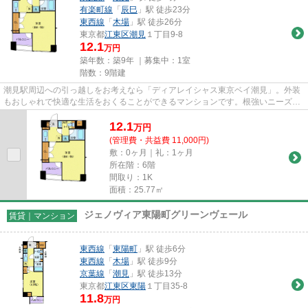
有楽町線
「
辰巳
」駅 徒歩23分
東西線
「
木場
」駅 徒歩26分
東京都
江東区
潮見
１丁目9-8
12.1
万円
築年数：築9年 ｜募集中：
1室
階数：9階建
潮見駅周辺への引っ越しをお考えなら「ディアレイシャス東京ベイ潮見」。外装
もおしゃれで快適な生活をおくることができるマンションです。根強いニーズを
誇る駅近の物件となり、徒歩6...
12.1
万
円
(管理費・共益費 11,000円)
敷：0ヶ月｜礼：1ヶ月
所在階：6階
間取り：1K
面積：25.77㎡
ジェノヴィア東陽町グリーンヴェール
賃貸｜マンション
東西線
「
東陽町
」駅 徒歩6分
東西線
「
木場
」駅 徒歩9分
京葉線
「
潮見
」駅 徒歩13分
東京都
江東区
東陽
１丁目35-8
11.8
万円