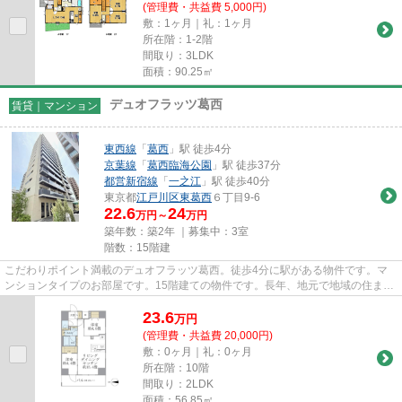
(管理費・共益費 5,000円)
敷：1ヶ月｜礼：1ヶ月
所在階：1-2階
間取り：3LDK
面積：90.25㎡
デュオフラッツ葛西
賃貸｜マンション
東西線
「
葛西
」駅 徒歩4分
京葉線
「
葛西臨海公園
」駅 徒歩37分
都営新宿線
「
一之江
」駅 徒歩40分
東京都
江戸川区
東葛西
６丁目9-6
22.6
24
万円～
万円
築年数：築2年 ｜募集中：
3室
階数：15階建
こだわりポイント満載のデュオフラッツ葛西。徒歩4分に駅がある物件です。マ
ンションタイプのお部屋です。15階建ての物件です。長年、地元で地域の住まい
をご提供してきたF・リンクホ...
23.6
万
円
(管理費・共益費 20,000円)
敷：0ヶ月｜礼：0ヶ月
所在階：10階
間取り：2LDK
面積：56.85㎡