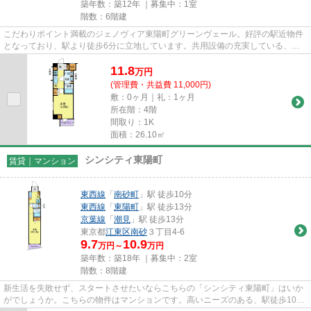
築年数：築12年 ｜募集中：
1室
階数：6階建
こだわりポイント満載のジェノヴィア東陽町グリーンヴェール。好評の駅近物件
となっており、駅より徒歩6分に立地しています。共用設備の充実している、楽
しく生活できるマンションです...
11.8
万
円
(管理費・共益費 11,000円)
敷：0ヶ月｜礼：1ヶ月
所在階：4階
間取り：1K
面積：26.10㎡
シンシティ東陽町
賃貸｜マンション
東西線
「
南砂町
」駅 徒歩10分
東西線
「
東陽町
」駅 徒歩13分
京葉線
「
潮見
」駅 徒歩13分
東京都
江東区
南砂
３丁目4-6
9.7
10.9
万円～
万円
築年数：築18年 ｜募集中：
2室
階数：8階建
新生活を失敗せず、スタートさせたいならこちらの「シンシティ東陽町」はいか
がでしょうか。こちらの物件はマンションです。高いニーズのある、駅徒歩10分