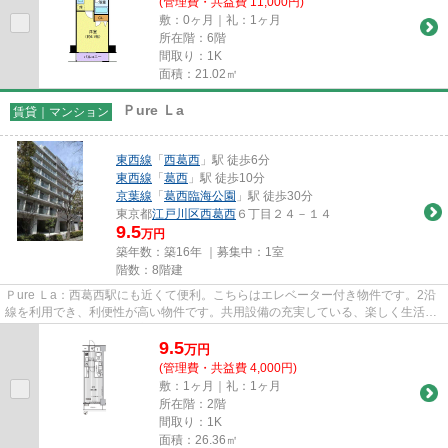
(管理費・共益費 11,000円)
敷：0ヶ月｜礼：1ヶ月
所在階：6階
間取り：1K
面積：21.02㎡
Ｐure Ｌa
賃貸｜マンション
東西線
「
西葛西
」駅 徒歩6分
東西線
「
葛西
」駅 徒歩10分
京葉線
「
葛西臨海公園
」駅 徒歩30分
東京都
江戸川区
西葛西
６丁目２４－１４
9.5
万円
築年数：築16年 ｜募集中：
1室
階数：8階建
Ｐure Ｌa：西葛西駅にも近くて便利。こちらはエレベーター付き物件です。2沿
線を利用でき、利便性が高い物件です。共用設備の充実している、楽しく生活で
きるマンションです。丁寧か...
9.5
万
円
(管理費・共益費 4,000円)
敷：1ヶ月｜礼：1ヶ月
所在階：2階
間取り：1K
面積：26.36㎡