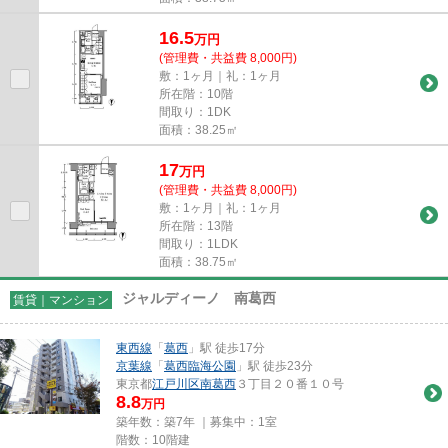
16.5
万
円
(管理費・共益費 8,000円)
敷：1ヶ月｜礼：1ヶ月
所在階：10階
間取り：1DK
面積：38.25㎡
17
万
円
(管理費・共益費 8,000円)
敷：1ヶ月｜礼：1ヶ月
所在階：13階
間取り：1LDK
面積：38.75㎡
ジャルディーノ 南葛西
賃貸｜マンション
東西線
「
葛西
」駅 徒歩17分
京葉線
「
葛西臨海公園
」駅 徒歩23分
東京都
江戸川区
南葛西
３丁目２０番１０号
8.8
万円
築年数：築7年 ｜募集中：
1室
階数：10階建