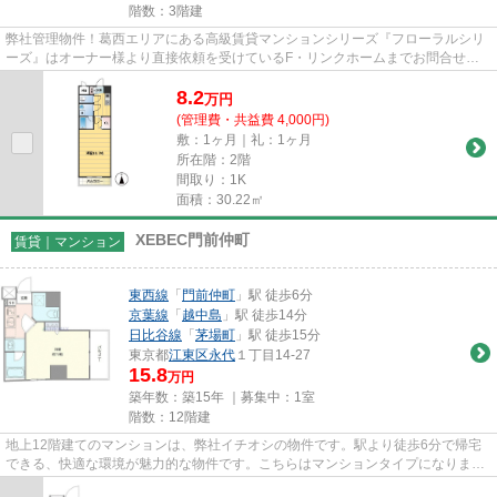
階数：3階建
弊社管理物件！葛西エリアにある高級賃貸マンションシリーズ『フローラルシリ
ーズ』はオーナー様より直接依頼を受けているF・リンクホームまでお問合せ下
さい。
8.2
万
円
(管理費・共益費 4,000円)
敷：1ヶ月｜礼：1ヶ月
所在階：2階
間取り：1K
面積：30.22㎡
XEBEC門前仲町
賃貸｜マンション
東西線
「
門前仲町
」駅 徒歩6分
京葉線
「
越中島
」駅 徒歩14分
日比谷線
「
茅場町
」駅 徒歩15分
東京都
江東区
永代
１丁目14-27
15.8
万円
築年数：築15年 ｜募集中：
1室
階数：12階建
地上12階建てのマンションは、弊社イチオシの物件です。駅より徒歩6分で帰宅
できる、快適な環境が魅力的な物件です。こちらはマンションタイプになりま
す。こちらはエレベーター付き物...