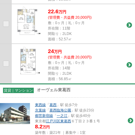
22.6
万
円
(管理費・共益費 20,000円)
敷：0ヶ月｜礼：0ヶ月
所在階：11階
間取り：2LDK
面積：52.57㎡
24
万
円
(管理費・共益費 20,000円)
敷：0ヶ月｜礼：0ヶ月
所在階：14階
間取り：2LDK
面積：56.85㎡
オーヴェル東葛西
賃貸｜マンション
東西線
「
葛西
」駅 徒歩7分
京葉線
「
葛西臨海公園
」駅 徒歩23分
都営新宿線
「
一之江
」駅 徒歩40分
東京都
江戸川区
東葛西
６丁目２３番１号
8.2
万円
築年数：築21年 ｜募集中：
1室