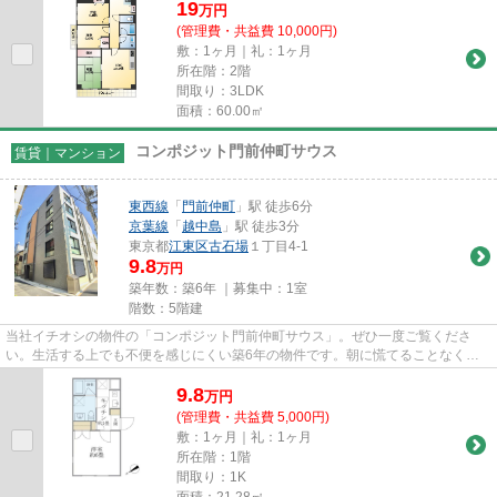
19
万
円
(管理費・共益費 10,000円)
敷：1ヶ月｜礼：1ヶ月
所在階：2階
間取り：3LDK
面積：60.00㎡
コンポジット門前仲町サウス
賃貸｜マンション
東西線
「
門前仲町
」駅 徒歩6分
京葉線
「
越中島
」駅 徒歩3分
東京都
江東区
古石場
１丁目4-1
9.8
万円
築年数：築6年 ｜募集中：
1室
階数：5階建
当社イチオシの物件の「コンポジット門前仲町サウス」。ぜひ一度ご覧くださ
い。生活する上でも不便を感じにくい築6年の物件です。朝に慌てることなく行
動するために駅から徒歩6分の駅...
9.8
万
円
(管理費・共益費 5,000円)
敷：1ヶ月｜礼：1ヶ月
所在階：1階
間取り：1K
面積：21.28㎡