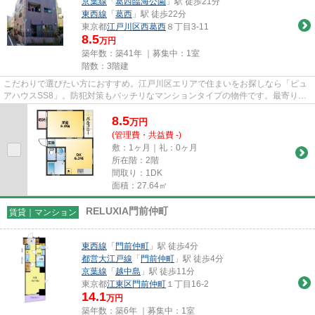
京葉線
「
葛西臨海公園
」駅 徒歩21分
東西線
「
葛西
」駅 徒歩22分
東京都
江戸川区
西葛西
８丁目3-11
8.5
万円
築年数：築41年 ｜募集中：
1室
階数：3階建
こだわりで選びたい方におすすめ。江戸川区エリアで住まいをお探しなら「ピュ
アハウスSS8」。防犯対策もバッチリなマンションタイプの物件です。最寄りの
駅まで徒歩11分の物件です。築...
8.5
万
円
(管理費・共益費 -)
敷：1ヶ月｜礼：0ヶ月
所在階：2階
間取り：1DK
面積：27.64㎡
RELUXIA門前仲町
賃貸｜マンション
東西線
「
門前仲町
」駅 徒歩4分
都営大江戸線
「
門前仲町
」駅 徒歩4分
京葉線
「
越中島
」駅 徒歩11分
東京都
江東区
門前仲町
１丁目16-2
14.1
万円
築年数：築6年 ｜募集中：
1室