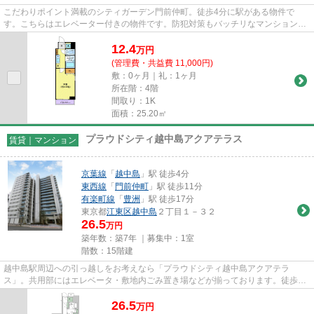
こだわりポイント満載のシティガーデン門前仲町。徒歩4分に駅がある物件で
す。こちらはエレベーター付きの物件です。防犯対策もバッチリなマンションタ
イプの物件です。これから先、ど...
12.4
万
円
(管理費・共益費 11,000円)
敷：0ヶ月｜礼：1ヶ月
所在階：4階
間取り：1K
面積：25.20㎡
プラウドシティ越中島アクアテラス
賃貸｜マンション
京葉線
「
越中島
」駅 徒歩4分
東西線
「
門前仲町
」駅 徒歩11分
有楽町線
「
豊洲
」駅 徒歩17分
東京都
江東区
越中島
２丁目１－３２
26.5
万円
築年数：築7年 ｜募集中：
1室
階数：15階建
越中島駅周辺への引っ越しをお考えなら「プラウドシティ越中島アクアテラ
ス」。共用部にはエレベータ・敷地内ごみ置き場などが揃っております。徒歩4
分の距離に駅がある物件で、通勤通...
26.5
万
円