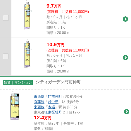
の物件です。エレベーターが...
9.7
万
円
(管理費・共益費 11,000円)
敷：0ヶ月｜礼：1ヶ月
所在階：3階
間取り：1K
面積：20.00㎡
10.9
万
円
(管理費・共益費 11,000円)
敷：0ヶ月｜礼：1ヶ月
所在階：6階
間取り：1K
面積：20.00㎡
シティガーデン門前仲町
賃貸｜マンション
東西線
「
門前仲町
」駅 徒歩4分
京葉線
「
越中島
」駅 徒歩6分
東西線
「
木場
」駅 徒歩11分
東京都
江東区
牡丹
２丁目12-5
12.4
万円
築年数：築23年 ｜募集中：
1室
階数：7階建