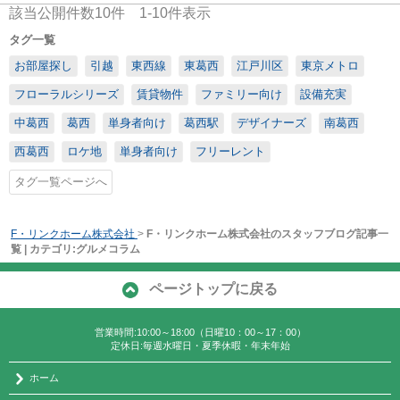
該当公開件数
10
件
1-10
件表示
タグ一覧
お部屋探し
引越
東西線
東葛西
江戸川区
東京メトロ
フローラルシリーズ
賃貸物件
ファミリー向け
設備充実
中葛西
葛西
単身者向け
葛西駅
デザイナーズ
南葛西
西葛西
ロケ地
単身者向け
フリーレント
タグ一覧ページへ
F・リンクホーム株式会社
>
F・リンクホーム株式会社のスタッフブログ記事一
覧 | カテゴリ:グルメコラム
ページトップに戻る
営業時間:10:00～18:00（日曜10：00～17：00）
定休日:毎週水曜日・夏季休暇・年末年始
ホーム