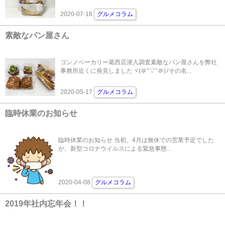
2020-07-18
グルメコラム
素敵なパン屋さん
ゴンノベーカリー葛西店潜入調査素敵なパン屋さんを弊社
事務所近くに発見しましたヾ(＠°▽°＠)ﾉその名...
2020-05-17
グルメコラム
臨時休業のお知らせ
臨時休業のお知らせ 当初、4月は無休での営業予定でした
が、新型コロナウイルスによる緊急事態...
2020-04-08
グルメコラム
2019年社内忘年会！！