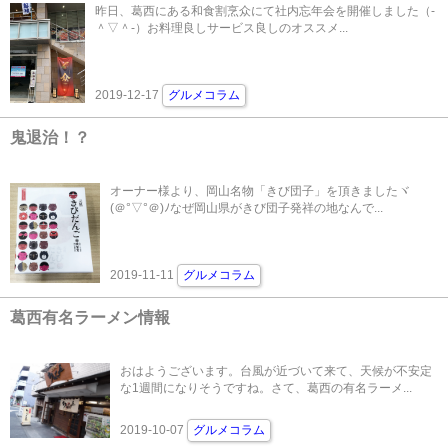
昨日、葛西にある和食割烹众にて社内忘年会を開催しました（‐
＾▽＾‐）お料理良しサービス良しのオススメ...
2019-12-17
グルメコラム
鬼退治！？
オーナー様より、岡山名物「きび団子」を頂きましたヾ
(＠°▽°＠)ﾉなぜ岡山県がきび団子発祥の地なんで...
2019-11-11
グルメコラム
葛西有名ラーメン情報
おはようございます。台風が近づいて来て、天候が不安定
な1週間になりそうですね。さて、葛西の有名ラーメ...
2019-10-07
グルメコラム