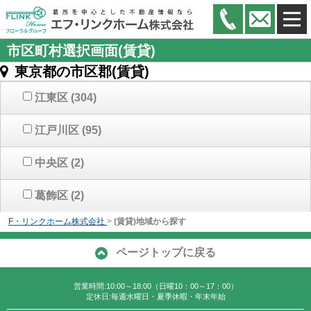
市区町村選択画面(賃貸)
東京都の市区郡(賃貸)
江東区
(304)
江戸川区
(95)
中央区
(2)
葛飾区
(2)
F・リンクホーム株式会社
>
(賃貸)地域から探す
ページトップに戻る
営業時間:10:00～18:00（日曜10：00～17：00）
定休日:毎週水曜日・夏季休暇・年末年始