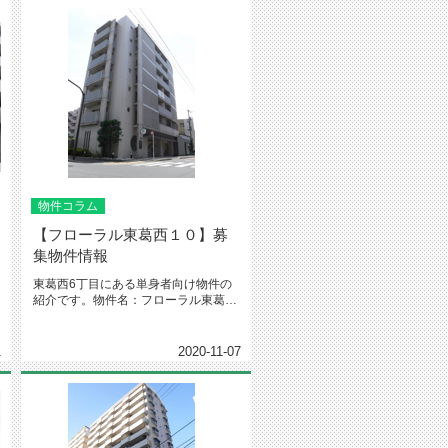
物件コラム
【フローラル東葛西１０】募
集物件情報
東葛西6丁目にある単身者向け物件の
紹介です。物件名：フローラル東葛西
１０（304号室）住所：東京都江...
1
2020-11-07