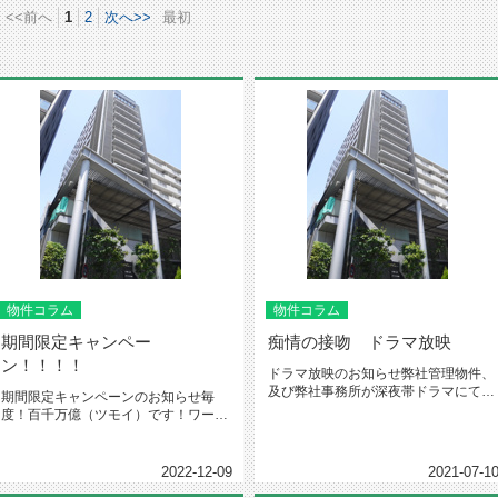
<<前へ
1
2
次へ>>
最初
物件コラム
物件コラム
期間限定キャンペー
痴情の接吻 ドラマ放映
ン！！！！
ドラマ放映のお知らせ弊社管理物件、
及び弊社事務所が深夜帯ドラマにて放
期間限定キャンペーンのお知らせ毎
送されました。ドラマタイトル：痴...
度！百千万億（ツモイ）です！ワール
ドカップ、日本代表、惜しくもベス
ト...
2022-12-09
2021-07-1