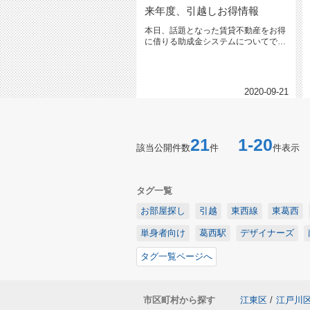
来年度、引越しお得情報
本日、話題となった賃貸不動産をお得
に借りる助成金システムについてで
す。令和3年度より、ファミリー向け...
2020-09-21
21
1-20
該当公開件数
件
件表示
タグ一覧
お部屋探し
引越
東西線
東葛西
単身者向け
葛西駅
デザイナーズ
タグ一覧ページへ
市区町村から探す
江東区
/
江戸川