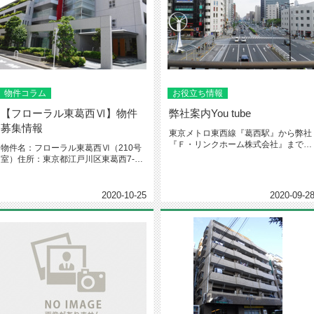
物件コラム
お役立ち情報
【フローラル東葛西Ⅵ】物件
弊社案内You tube
募集情報
東京メトロ東西線『葛西駅』から弊社
『Ｆ・リンクホーム株式会社』までの
物件名：フローラル東葛西Ⅵ（210号
道案内動画完成しました(*^▽^...
室）住所：東京都江戸川区東葛西7-
18-3（葛西駅徒歩10分）賃...
2020-10-25
2020-09-2