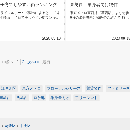
子育てしやすい街ランキング
東葛西 単身者向け物件
ライフルホームズ調べによると、『首
東京メトロ東西線『葛西駅』より徒歩
都圏版 子育てをしやすい街ランキン
6分の単身者向け物件のご紹介です(＝
グ』で葛西が5位に選ばれました！...
⌒▽⌒＝)フローラル東葛西10...
2020-09-19
2020-09-1
<<前へ
1
2
次へ>>
最初
江戸川区
東京メトロ
フローラルシリーズ
賃貸物件
ファミリー向
南葛西
西葛西
ロケ地
単身者向け
フリーレント
区
/
葛飾区
/
中央区