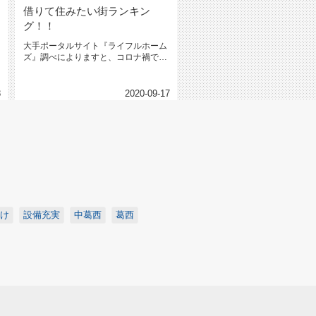
借りて住みたい街ランキン
グ！！
大手ポータルサイト『ライフルホーム
ズ』調べによりますと、コロナ禍での
借りて住みたい街ランキング首都圏...
8
2020-09-17
け
設備充実
中葛西
葛西