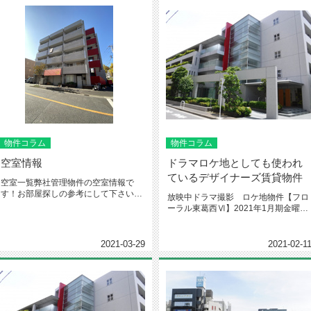
物件コラム
物件コラム
空室情報
ドラマロケ地としても使われ
ているデザイナーズ賃貸物件
空室一覧弊社管理物件の空室情報で
す！お部屋探しの参考にして下さい
放映中ドラマ撮影 ロケ地物件【フロ
o(^-^)o物件名：フローラル東葛...
ーラル東葛西Ⅵ】2021年1月期金曜日
にＴＢＳ系列で放映されている...
2021-03-29
2021-02-1