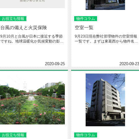
お役立ち情報
物件コラム
台風の備えと火災保険
空室一覧
9月10月と台風が日本に接近する季節
9月23日現在弊社管理物件の空室情報
ですね。地球温暖化か気候変動の影響
一覧です。まずは東葛西から物件名：
か最近の台風は勢力が衰えずに日...
フローラル東葛西Ⅱ（1104号...
2020-09-25
2020-09-2
お役立ち情報
物件コラム