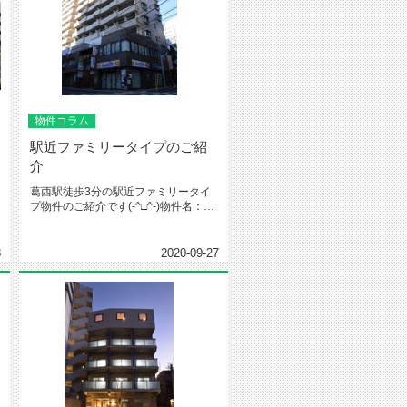
物件コラム
駅近ファミリータイプのご紹
介
葛西駅徒歩3分の駅近ファミリータイ
プ物件のご紹介です(-^□^-)物件名：フ
ローラル東葛西Ⅱ住所：東...
8
2020-09-27