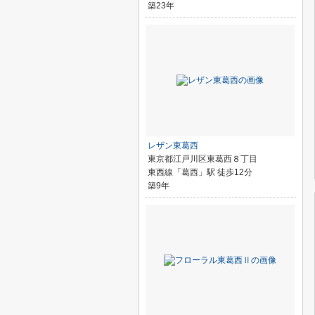
築23年
レザン東葛西
東京都江戸川区東葛西８丁目
東西線「葛西」駅 徒歩12分
築9年