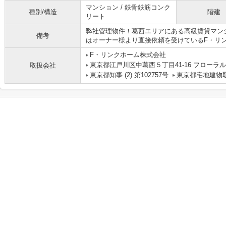
マンション / 鉄骨鉄筋コンク
種別/構造
階建
リート
弊社管理物件！葛西エリアにある高級賃貸マン
備考
はオーナー様より直接依頼を受けているF・リ
F・リンクホーム株式会社
東京都江戸川区中葛西５丁目41-16 フローラル中
取扱会社
東京都知事 (2) 第102757号
東京都宅地建物