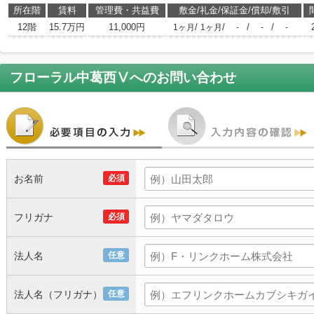
所在階
賃料
管理費・共益費
敷金/礼金/保証金/償却/敷引
12階
15.7万円
11,000円
/
/
/
/
1ヶ月
1ヶ月
-
-
-
フローラル中葛西Ⅴ
へのお問い合わせ
お名前
必須
フリガナ
必須
法人名
任意
法人名（フリガナ）
任意