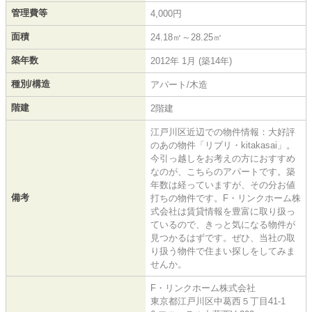
管理費等
4,000円
面積
24.18㎡～28.25㎡
築年数
2012年 1月 (築14年)
種別/構造
アパート/木造
階建
2階建
江戸川区近辺での物件情報：大好評
のあの物件「リブリ・kitakasai」。
今引っ越しをお考えの方におすすめ
なのが、こちらのアパートです。築
年数は経っていますが、その分お値
備考
打ちの物件です。F・リンクホーム株
式会社は賃貸情報を豊富に取り扱っ
ているので、きっと気になる物件が
見つかるはずです。ぜひ、当社の取
り扱う物件で住まい探しをしてみま
せんか。
F・リンクホーム株式会社
東京都江戸川区中葛西５丁目41-1