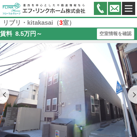
リブリ・kitakasai（
3
室）
賃料
8.5
万円～
空室情報を確認