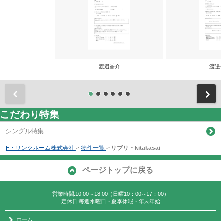
渡邉香介
渡邉
前
こだわり特集
シングル特集
F・リンクホーム株式会社
>
物件一覧
>
リブリ・kitakasai
ページトップに戻る
営業時間:10:00～18:00（日曜10：00～17：00）
定休日:毎週水曜日・夏季休暇・年末年始
ホーム