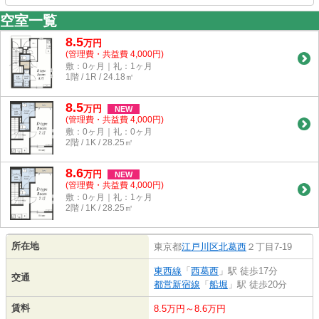
空室一覧
8.5
万
円
(管理費・共益費 4,000円)
敷：0ヶ月｜礼：1ヶ月
1階 / 1R / 24.18㎡
8.5
万
円
NEW
(管理費・共益費 4,000円)
敷：0ヶ月｜礼：0ヶ月
2階 / 1K / 28.25㎡
8.6
万
円
NEW
(管理費・共益費 4,000円)
敷：0ヶ月｜礼：1ヶ月
2階 / 1K / 28.25㎡
所在地
東京都
江戸川区
北葛西
２丁目7-19
東西線
「
西葛西
」駅 徒歩17分
交通
都営新宿線
「
船堀
」駅 徒歩20分
賃料
8.5万円～8.6万円