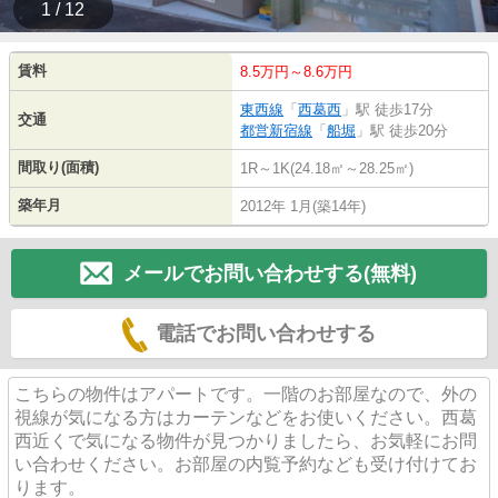
1 / 12
賃料
8.5万円～8.6万円
東西線
「
西葛西
」駅 徒歩17分
交通
都営新宿線
「
船堀
」駅 徒歩20分
間取り(面積)
1R～1K(24.18㎡～28.25㎡)
築年月
2012年 1月(築14年)
メールでお問い合わせする(無料)
電話でお問い合わせする
こちらの物件はアパートです。一階のお部屋なので、外の
視線が気になる方はカーテンなどをお使いください。西葛
西近くで気になる物件が見つかりましたら、お気軽にお問
い合わせください。お部屋の内覧予約なども受け付けてお
ります。