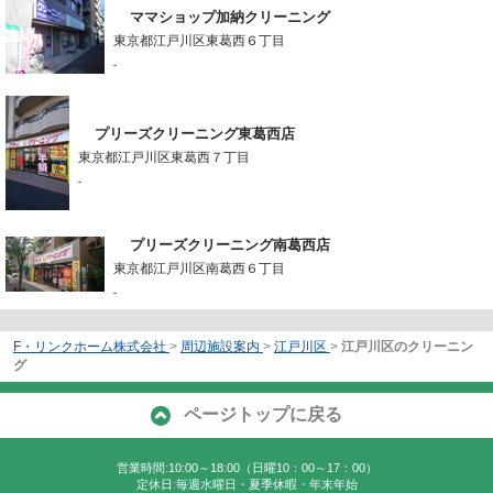
ママショップ加納クリーニング
東京都江戸川区東葛西６丁目
-
プリーズクリーニング東葛西店
東京都江戸川区東葛西７丁目
-
プリーズクリーニング南葛西店
東京都江戸川区南葛西６丁目
-
F・リンクホーム株式会社
>
周辺施設案内
>
江戸川区
>
江戸川区のクリーニン
グ
ページトップに戻る
営業時間:10:00～18:00（日曜10：00～17：00）
定休日:毎週水曜日・夏季休暇・年末年始