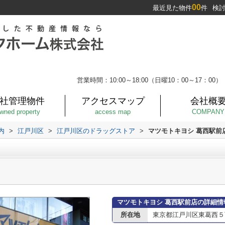
00
最近見た物件
件
検
営業時間：10:00～18:00（日曜10：00～17：00）
社管理物件
アクセスマップ
会社概
wned property
access map
COMPANY
内
>
江戸川区
>
江戸川区のドラッグストア
>
マツモトキヨシ 葛西駅前
マツモトキヨシ 葛西駅前店の詳細情
所在地
東京都江戸川区東葛西５