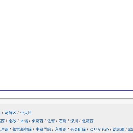
区
/
葛飾区
/
中央区
葛西
/
南砂
/
木場
/
東葛西
/
佐賀
/
石島
/
深川
/
北葛西
江戸線
/
都営新宿線
/
半蔵門線
/
京葉線
/
有楽町線
/
ゆりかもめ
/
総武線
/
総