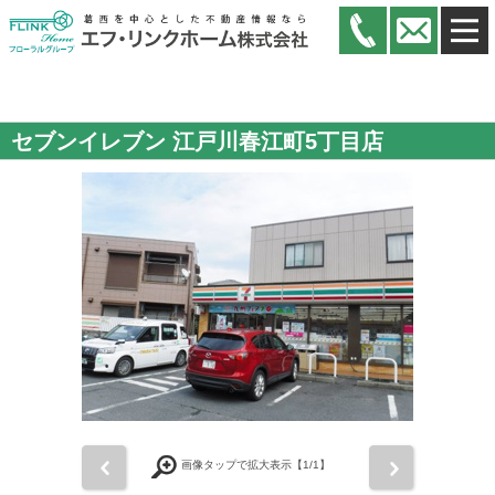
セブンイレブン 江戸川春江町5丁目店
前
次
画像タップで拡大表示【
1
/1】