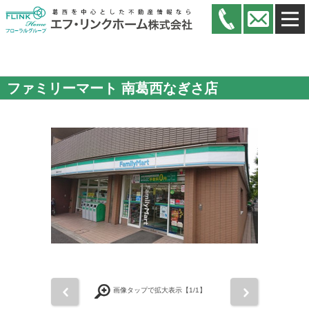
ファミリーマート 南葛西なぎさ店
前
次
画像タップで拡大表示【
1
/1】