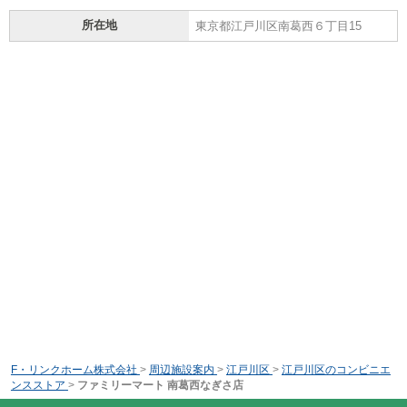
所在地
東京都江戸川区南葛西６丁目15
F・リンクホーム株式会社
>
周辺施設案内
>
江戸川区
>
江戸川区のコンビニエ
ンスストア
>
ファミリーマート 南葛西なぎさ店