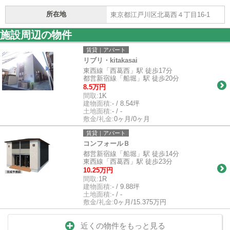
所在地
東京都江戸川区北葛西４丁目16-1
施設周辺の物件
賃貸｜アパート
リブリ・kitakasai
東西線「西葛西」駅 徒歩17分
都営新宿線「船堀」駅 徒歩20分
8.5万円
間取:
1K
建物面積:
- / 8.54坪
土地面積:
- / -
敷金/礼金:
0ヶ月/0ヶ月
賃貸｜アパート
コンフォールＢ
都営新宿線「船堀」駅 徒歩14分
東西線「西葛西」駅 徒歩23分
10.25万円
間取:
1R
建物面積:
- / 9.88坪
土地面積:
- / -
敷金/礼金:
0ヶ月/15.375万円
近くの物件をもっと見る