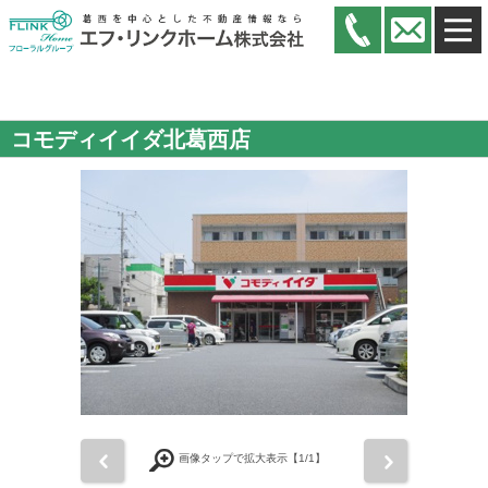
コモディイイダ北葛西店
前
次
画像タップで拡大表示【
1
/1】