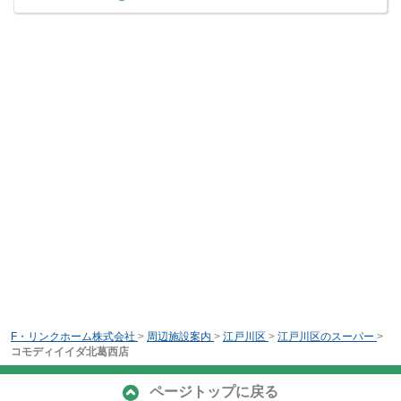
F・リンクホーム株式会社
>
周辺施設案内
>
江戸川区
>
江戸川区のスーパー
>
コモディイイダ北葛西店
ページトップに戻る