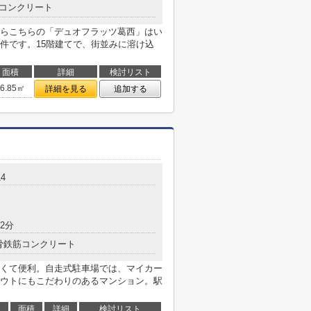
コンクリート
らこちらの「デュオフラッツ葛西」はい
件です。15階建てで、街並みに溶け込
面積
詳細
検討リスト
56.85㎡
詳細を見る
追加する
4
2分
骨鉄筋コンクリート
くて便利。自走式駐車場では、マイカー
ウトにもこだわりのあるマンション。駅
面積
詳細
検討リスト