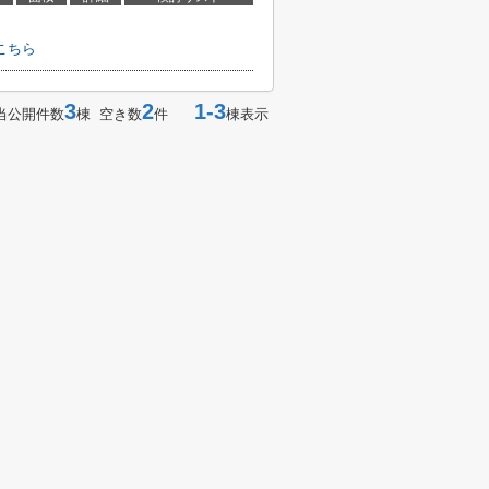
こちら
3
2
1-3
当公開件数
棟 空き数
件
棟表示