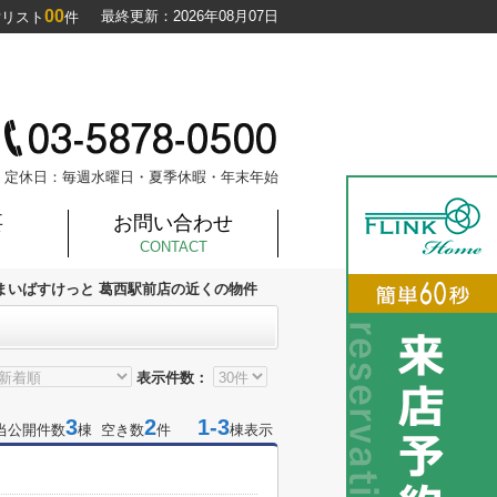
00
最終更新：2026年08月07日
討リスト
件
定休日：毎週水曜日・夏季休暇・年末年始
要
お問い合わせ
CONTACT
まいばすけっと 葛西駅前店の近くの物件
表示件数：
3
2
1-3
当公開件数
棟 空き数
件
棟表示