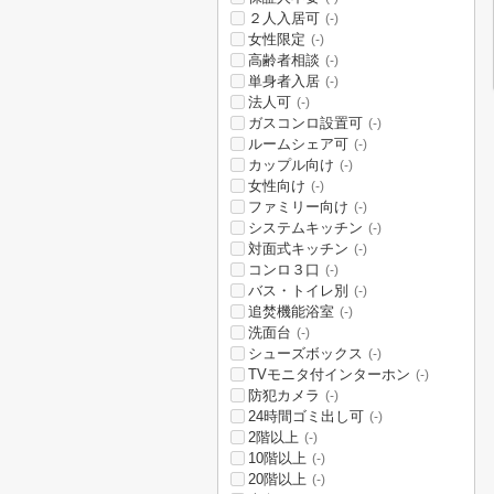
２人入居可
(-)
女性限定
(-)
高齢者相談
(-)
単身者入居
(-)
法人可
(-)
ガスコンロ設置可
(-)
ルームシェア可
(-)
カップル向け
(-)
女性向け
(-)
ファミリー向け
(-)
システムキッチン
(-)
対面式キッチン
(-)
コンロ３口
(-)
バス・トイレ別
(-)
追焚機能浴室
(-)
洗面台
(-)
シューズボックス
(-)
TVモニタ付インターホン
(-)
防犯カメラ
(-)
24時間ゴミ出し可
(-)
2階以上
(-)
10階以上
(-)
20階以上
(-)