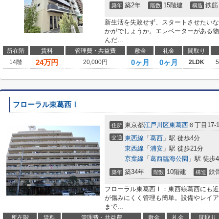
築2年
15階建
鉄筋
築年
階数
構造
新生活を失敗せず、スタートさせたいな
かがでしょうか。エレベーターがある物
んだ...
所在階
賃料
管理費・共益費
敷金
礼金
間取り
24
万円
0ヶ月
0ヶ月
14階
20,000円
2LDK
フローラル東葛西Ⅰ
東京都
江戸川区
東葛西
６丁目17-1
住所
交通
東西線
「
葛西
」駅 徒歩4分
東西線
「
浦安
」駅 徒歩21分
京葉線
「
葛西臨海公園
」駅 徒歩4
築34年
10階建
鉄
築年
階数
構造
フローラル東葛西Ⅰ：東西線葛西にも近
が傷みにくく管理も簡単。設備やレイア
まで...
所在階
賃料
管理費・共益費
敷金
礼金
間取り