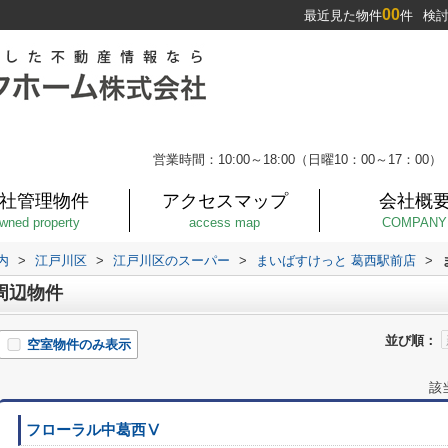
00
最近見た物件
件
検
営業時間：10:00～18:00（日曜10：00～17：00）
社管理物件
アクセスマップ
会社概
wned property
access map
COMPANY
内
>
江戸川区
>
江戸川区のスーパー
>
まいばすけっと 葛西駅前店
>
周辺物件
並び順：
空室物件のみ表示
該
フローラル中葛西Ⅴ