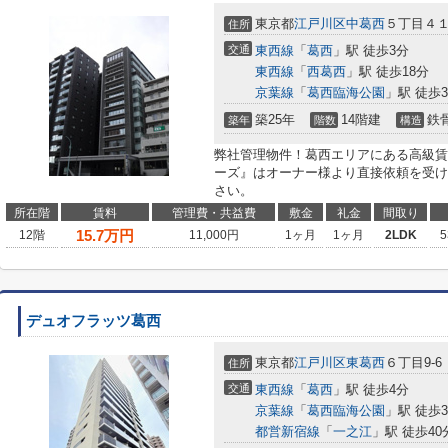
東京都
江戸川区
中葛西
５丁目４
住所
交通
東西線
「
葛西
」駅 徒歩3分
東西線
「
西葛西
」駅 徒歩18分
京葉線
「
葛西臨海公園
」駅 徒歩3
築25年
14階建
鉄
築年
階数
構造
弊社管理物件！葛西エリアにある高級賃
ーズ』はオーナー様より直接依頼を受け
さい。
所在階
賃料
管理費・共益費
敷金
礼金
間取り
15.7
万円
12階
11,000円
1ヶ月
1ヶ月
2LDK
5
デュオフラッツ葛西
東京都
江戸川区
東葛西
６丁目9-6
住所
交通
東西線
「
葛西
」駅 徒歩4分
京葉線
「
葛西臨海公園
」駅 徒歩3
都営新宿線
「
一之江
」駅 徒歩40