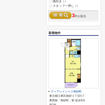
南向き
(-)
スタッフ一押し
(-)
3
件が該当
新着物件
ディアレイシャス南砂町
東京都江東区南砂３丁目5-7
東西線「南砂町」駅 徒歩8分
築2年