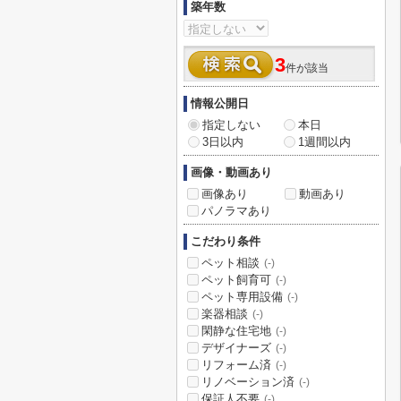
築年数
3
件が該当
情報公開日
指定しない
本日
3日以内
1週間以内
画像・動画あり
画像あり
動画あり
パノラマあり
こだわり条件
ペット相談
(-)
ペット飼育可
(-)
ペット専用設備
(-)
楽器相談
(-)
閑静な住宅地
(-)
デザイナーズ
(-)
リフォーム済
(-)
リノベーション済
(-)
保証人不要
(-)