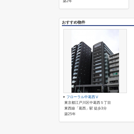
築2年
おすすめ物件
フローラル中葛西Ⅴ
東京都江戸川区中葛西５丁目
東西線「葛西」駅 徒歩3分
築25年