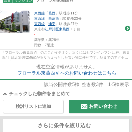
賃貸｜マンション
東西線
「
葛西
」駅 徒歩11分
東西線
「
西葛西
」駅 徒歩23分
東西線
「
浦安
」駅 徒歩27分
東京都
江戸川区
東葛西
７丁目
-
築年数：築26年
階数：7階建
「フローラル東葛西Ⅵ」のここがイチオシ。近くにはセブンイレブン 江戸川東葛
西7丁目店(距離259m)がありちょっとした買い物に便利です。駅までのアクセス
も快適な、徒歩１０分程に位置...
現在空室情報がありません。
フローラル東葛西Ⅵへのお問い合わせはこちら
該当公開件数
5
棟 空き数
3
件
1-5
棟表示
チェックした物件をまとめて
検討リストに追加
お問い合わせ
さらに条件を絞り込む