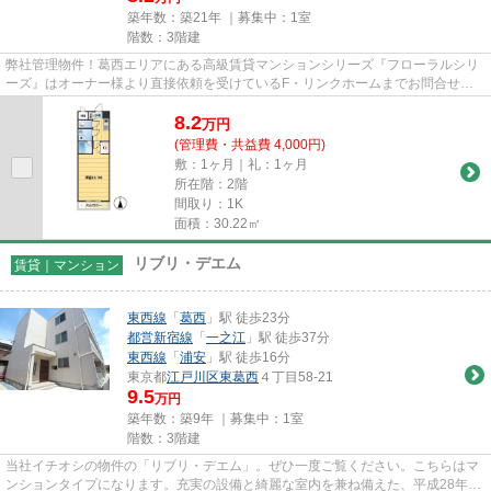
築年数：築21年 ｜募集中：
1室
階数：3階建
弊社管理物件！葛西エリアにある高級賃貸マンションシリーズ『フローラルシリ
ーズ』はオーナー様より直接依頼を受けているF・リンクホームまでお問合せ下
さい。
8.2
万
円
(管理費・共益費 4,000円)
敷：1ヶ月｜礼：1ヶ月
所在階：2階
間取り：1K
面積：30.22㎡
リブリ・デエム
賃貸｜マンション
東西線
「
葛西
」駅 徒歩23分
都営新宿線
「
一之江
」駅 徒歩37分
東西線
「
浦安
」駅 徒歩16分
東京都
江戸川区
東葛西
４丁目58-21
9.5
万円
築年数：築9年 ｜募集中：
1室
階数：3階建
当社イチオシの物件の「リブリ・デエム」。ぜひ一度ご覧ください。こちらはマ
ンションタイプになります。充実の設備と綺麗な室内を兼ね備えた、平成28年築