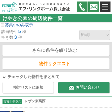
けやき公園の周辺物件一覧
募集中のみ表示
5
該当物件
棟
3
空き数
件
さらに条件を絞り込む
物件リクエスト
チェックした物件をまとめて
検討リストに追加
お問い合わせ
レザン東葛西
賃貸｜テラス