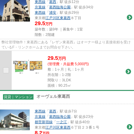
東西線
「
葛西
」駅 徒歩12分
京葉線
「
葛西臨海公園
」駅 徒歩34分
東西線
「
浦安
」駅 徒歩29分
東京都
江戸川区
東葛西
８丁目
29.5
万円
築年数：築9年 ｜募集中：
1室
階数：2階建
弊社管理物件！東葛西にある『レザン東葛西』はオーナー様より直接依頼を受け
ているF・リンクホームまでお問合せ下さい。
29.5
万
円
(管理費・共益費 5,000円)
敷：1ヶ月｜礼：1ヶ月
所在階：1-2階
間取り：3LDK
面積：90.25㎡
オーヴェル東葛西
賃貸｜マンション
東西線
「
葛西
」駅 徒歩7分
京葉線
「
葛西臨海公園
」駅 徒歩23分
都営新宿線
「
一之江
」駅 徒歩40分
東京都
江戸川区
東葛西
６丁目２３番１号
8.2
万円