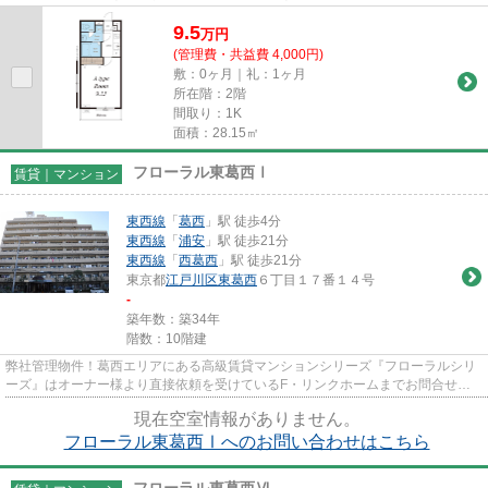
の物件です。築年数の古い物...
9.5
万
円
(管理費・共益費 4,000円)
敷：0ヶ月｜礼：1ヶ月
所在階：2階
間取り：1K
面積：28.15㎡
フローラル東葛西Ⅰ
賃貸｜マンション
東西線
「
葛西
」駅 徒歩4分
東西線
「
浦安
」駅 徒歩21分
東西線
「
西葛西
」駅 徒歩21分
東京都
江戸川区
東葛西
６丁目１７番１４号
-
築年数：築34年
階数：10階建
弊社管理物件！葛西エリアにある高級賃貸マンションシリーズ『フローラルシリ
ーズ』はオーナー様より直接依頼を受けているF・リンクホームまでお問合せ下
さい。
現在空室情報がありません。
フローラル東葛西Ⅰへのお問い合わせはこちら
フローラル東葛西Ⅵ