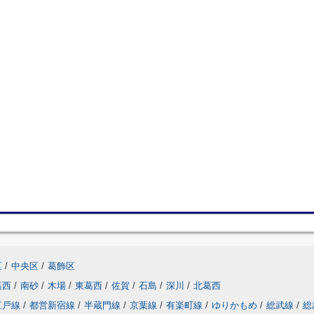
区
/
中央区
/
葛飾区
葛西
/
南砂
/
木場
/
東葛西
/
佐賀
/
石島
/
深川
/
北葛西
江戸線
/
都営新宿線
/
半蔵門線
/
京葉線
/
有楽町線
/
ゆりかもめ
/
総武線
/
総