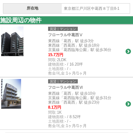
所在地
東京都江戸川区中葛西８丁目8-1
施設周辺の物件
賃貸｜マンション
フローラル中葛西Ⅴ
東西線「葛西」駅 徒歩3分
東西線「西葛西」駅 徒歩18分
京葉線「葛西臨海公園」駅 徒歩36分
15.7万円
間取:
2LDK
建物面積:
- / 16.20坪
土地面積:
- / -
敷金/礼金:
1ヶ月/1ヶ月
賃貸｜マンション
フローラル中葛西Ⅵ
東西線「葛西」駅 徒歩10分
京葉線「葛西臨海公園」駅 徒歩31分
東西線「西葛西」駅 徒歩23分
8.1万円
間取:
1K
建物面積:
- / 8.52坪
土地面積:
- / -
敷金/礼金:
1ヶ月/1ヶ月