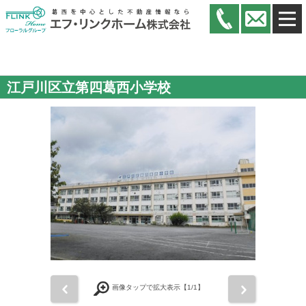
江戸川区立第四葛西小学校
前
次
画像タップで拡大表示【
1
/1】