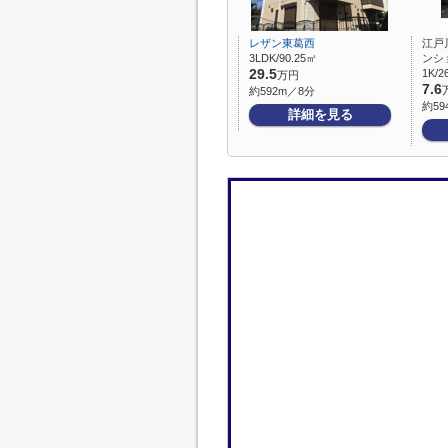
レザン東葛西
江戸
3LDK/90.25㎡
ンシ
29.5
1K/2
万円
7.6
約592m／8分
約59
詳細を見る