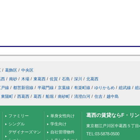
区
/
葛飾区
/
中央区
葛西
/
南砂
/
木場
/
東葛西
/
佐賀
/
石島
/
深川
/
北葛西
江戸線
/
都営新宿線
/
半蔵門線
/
京葉線
/
有楽町線
/
ゆりかもめ
/
総武線
/
総
東陽町
/
西葛西
/
葛西
/
船堀
/
南砂町
/
清澄白河
/
住吉
/
越中島
葛西の賃貸ならF・リ
ファミリー
単身女性向け
シングル
学生向け
東京都江戸川区中葛西５丁目41-
デザイナーズマン
自社管理物件
TEL:03-5878-0500