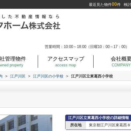
00
最近見た物件
件
検
営業時間：10:00～18:00（日曜10：00～17：00）
社管理物件
アクセスマップ
会社概
wned property
access map
COMPANY
内
>
江戸川区
>
江戸川区の小学校
>
江戸川区立東葛西小学校
江戸川区立東葛西小学校の詳細情報
所在地
東京都江戸川区東葛西８