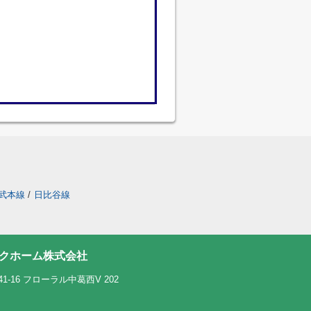
武本線
/
日比谷線
ンクホーム株式会社
16 フローラル中葛西V 202