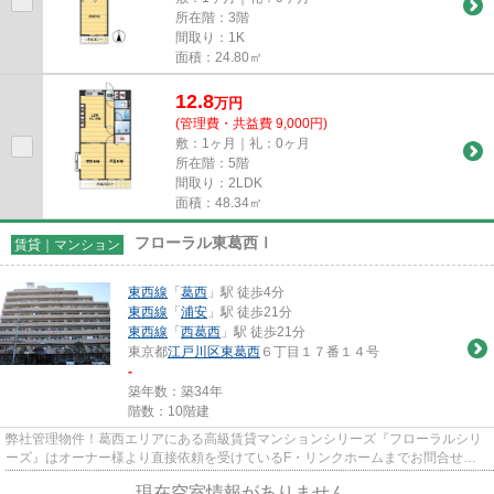
所在階：3階
間取り：1K
面積：24.80㎡
12.8
万
円
(管理費・共益費 9,000円)
敷：1ヶ月｜礼：0ヶ月
所在階：5階
間取り：2LDK
面積：48.34㎡
フローラル東葛西Ⅰ
賃貸｜マンション
東西線
「
葛西
」駅 徒歩4分
東西線
「
浦安
」駅 徒歩21分
東西線
「
西葛西
」駅 徒歩21分
東京都
江戸川区
東葛西
６丁目１７番１４号
-
築年数：築34年
階数：10階建
弊社管理物件！葛西エリアにある高級賃貸マンションシリーズ『フローラルシリ
ーズ』はオーナー様より直接依頼を受けているF・リンクホームまでお問合せ下
さい。
現在空室情報がありません。