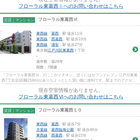
フローラル東葛西Ⅰへのお問い合わせはこちら
フローラル東葛西Ⅵ
賃貸｜マンション
東西線
「
葛西
」駅 徒歩11分
東西線
「
西葛西
」駅 徒歩23分
東西線
「
浦安
」駅 徒歩27分
東京都
江戸川区
東葛西
７丁目
-
築年数：築26年
階数：7階建
「フローラル東葛西Ⅵ」のここがイチオシ。近くにはセブンイレブン 江戸川東葛
西7丁目店(距離259m)がありちょっとした買い物に便利です。駅までのアクセス
も快適な、徒歩１０分程に位置...
現在空室情報がありません。
フローラル東葛西Ⅵへのお問い合わせはこちら
フローラル東葛西１０
賃貸｜マンション
東西線
「
葛西
」駅 徒歩7分
京葉線
「
葛西臨海公園
」駅 徒歩40分
東西線
「
西葛西
」駅 徒歩22分