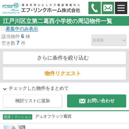
江戸川区立第二葛西小学校の周辺物件一覧
募集中のみ表示
6
該当物件
棟
7
空き数
件
さらに条件を絞り込む
物件リクエスト
チェックした物件をまとめて
検討リストに追加
お問い合わせ
デュオフラッツ葛西
賃貸｜マンション