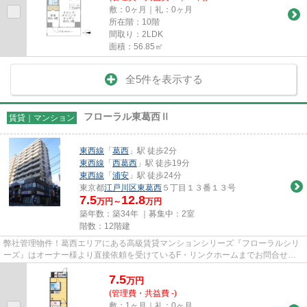
敷：0ヶ月｜礼：0ヶ月
所在階：10階
間取り：2LDK
面積：56.85㎡
全5件を表示する
フローラル東葛西Ⅱ
賃貸｜マンション
東西線
「
葛西
」駅 徒歩2分
東西線
「
西葛西
」駅 徒歩19分
東西線
「
浦安
」駅 徒歩24分
東京都
江戸川区
東葛西
５丁目１３番１３号
7.5
12.8
万円～
万円
築年数：築34年 ｜募集中：
2室
階数：12階建
弊社管理物件！葛西エリアにある高級賃貸マンションシリーズ『フローラルシリ
ーズ』はオーナー様より直接依頼を受けているF・リンクホームまでお問合せ下
さい。
7.5
万
円
(管理費・共益費 -)
敷：1ヶ月｜礼：0ヶ月