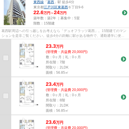
東西線
「
葛西
」駅 徒歩4分
東京都
江戸川区
東葛西
６丁目9-6
22.6
24
万円～
万円
築年数：築2年 ｜募集中：
5室
階数：15階建
葛西駅周辺への引っ越しをお考えなら「デュオフラッツ葛西」。15階建てのマン
ションを是非ご覧ください。徒歩4分の距離に駅がある物件で、通勤通学に便利
です。こちらはエレベーター付...
23.3
万
円
(管理費・共益費 20,000円)
敷：0ヶ月｜礼：0ヶ月
所在階：7階
間取り：2LDK
面積：56.85㎡
23.4
万
円
(管理費・共益費 20,000円)
敷：0ヶ月｜礼：0ヶ月
所在階：8階
間取り：2LDK
面積：56.85㎡
23.6
万
円
(管理費・共益費 20,000円)