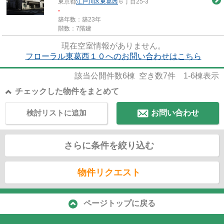
東京都
江戸川区
東葛西
６丁目25-3
-
築年数：築23年
階数：7階建
現在空室情報がありません。
フローラル東葛西１０へのお問い合わせはこちら
該当公開件数
6
棟 空き数
7
件
1-6
棟表示
チェックした物件をまとめて
検討リストに追加
お問い合わせ
さらに条件を絞り込む
物件リクエスト
ページトップに戻る