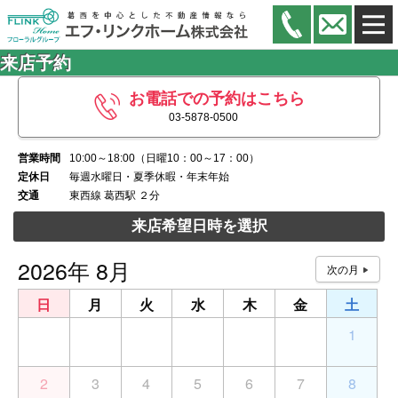
来店予約
お電話での予約はこちら
03-5878-0500
営業時間
10:00～18:00（日曜10：00～17：00）
定休日
毎週水曜日・夏季休暇・年末年始
交通
東西線 葛西駅 ２分
来店希望日時を選択
2026年 8月
日
月
火
水
木
金
土
26
27
28
29
30
31
1
2
3
4
5
6
7
8